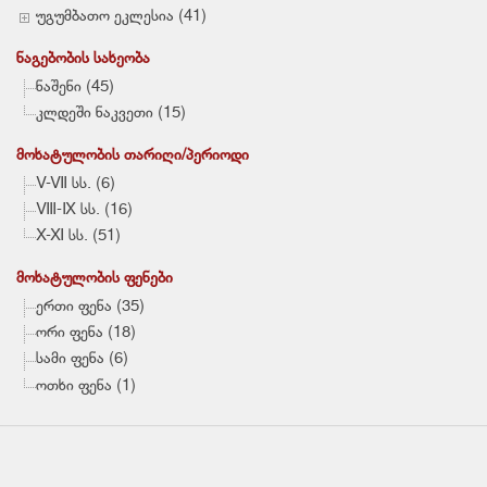
უგუმბათო ეკლესია (41)
ᲜᲐᲒᲔᲑᲝᲑᲘᲡ ᲡᲐᲮᲔᲝᲑᲐ
ნაშენი (45)
კლდეში ნაკვეთი (15)
ᲛᲝᲮᲐᲢᲣᲚᲝᲑᲘᲡ ᲗᲐᲠᲘᲦᲘ/ᲞᲔᲠᲘᲝᲓᲘ
V-VII სს. (6)
VIII-IX სს. (16)
X-XI სს. (51)
ᲛᲝᲮᲐᲢᲣᲚᲝᲑᲘᲡ ᲤᲔᲜᲔᲑᲘ
ერთი ფენა (35)
ორი ფენა (18)
სამი ფენა (6)
ოთხი ფენა (1)