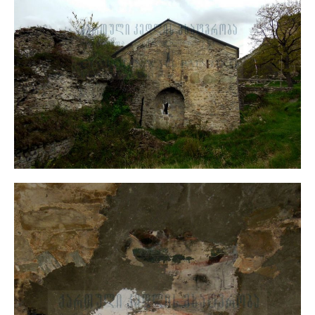
უჯარმა, ჯვარპატიოსანის ეკლესია, საერთო ხედი
არქიტექტურა